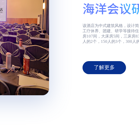
该酒店为中式建筑风格，设计
工疗休养、团建、研学等接待住
房107间，大床房5间，三床房8
人的2个，150人的3个，300
厅2个，可同时容纳400人用
州泳泰旅游有限公司。
海洋文化主题酒店由蓬莱八仙
为理念，以海洋文化为主题，匠
了解更多
以蓝色为主基调，遍布着海洋
人以拥抱大海，回归自然的感
色、绿色等梦幻色彩表述其浪
饰等均呼应海洋文化主题，为