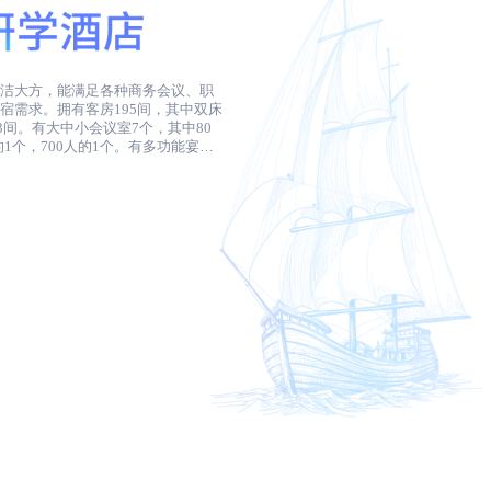
简洁大方，能满足各种商务会议、职
宿需求。拥有客房195间，其中双床
3间。有大中小会议室7个，其中80
人的1个，700人的1个。有多功能宴会
餐。还建有露天温泉池。酒店隶属于福
过海旅游集团投资打造，以亲子度假
心倾注、取精用弘、博采众长,外观
生物的形象，鳐鱼造型的大门更是给
受，注重色彩的美感，运用蓝色、粉
漫主义情怀。穹顶、壁画、家具、灯
宾客提供独具魅力的亲子度假体验。